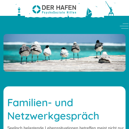
Of
Familien- und
Netzwerkgespräch
Seelisch belastende Lebenssituationen betreffen meist nicht nur