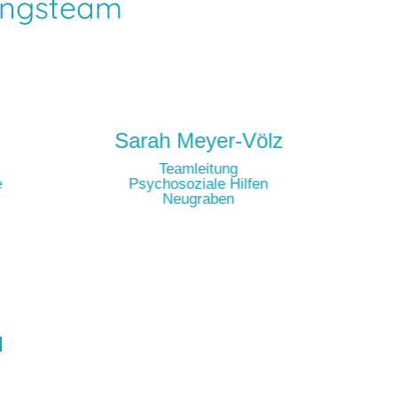
tungsteam
Sarah Meyer-Völz
Teamleitung
e
Psychosoziale Hilfen
Neugraben
a