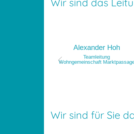
Wir sind das Lei
 Dolberg
Alexander Hoh
itung
Teamleitung
äftigung
Wohngemeinschaft Marktpassag
Wir sind für Sie d