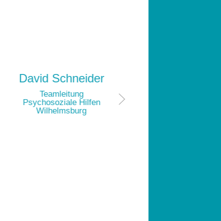
David Schneider
Ji
Teamleitung
Te
Psychosoziale Hilfen
Psycho
Wilhelmsburg
Wil
Te