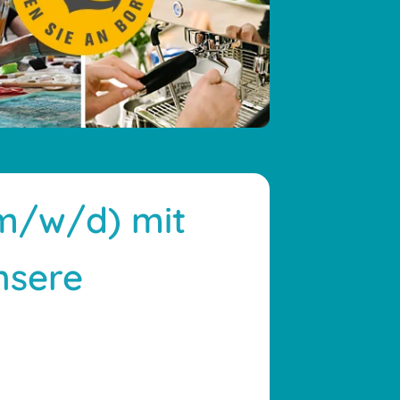
(m/w/d) mit
nsere